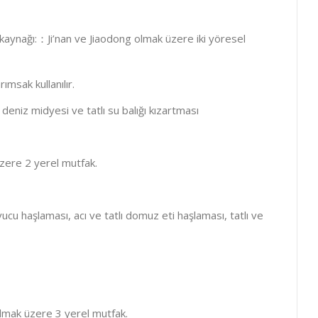
n kaynağı:：Ji’nan ve Jiaodong olmak üzere iki yöresel
ımsak kullanılır.
deniz midyesi ve tatlı su balığı kızartması
zere 2 yerel mutfak.
vucu haşlaması, acı ve tatlı domuz eti haşlaması, tatlı ve
lmak üzere 3 yerel mutfak.