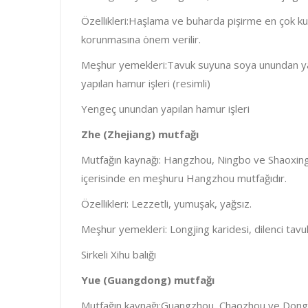
Özellikleri:Haşlama ve buharda pişirme en çok ku
korunmasına önem verilir.
Meşhur yemekleri:Tavuk suyuna soya unundan yapı
yapılan hamur işleri (resimli)
Yengeç unundan yapılan hamur işleri
Zhe (Zhejiang) mutfağı
Mutfağın kaynağı: Hangzhou, Ningbo ve Shaoxing 
içerisinde en meşhuru Hangzhou mutfağıdır.
Özellikleri: Lezzetli, yumuşak, yağsız.
Meşhur yemekleri: Longjing karidesi, dilenci tavuk 
Sirkeli Xihu balığı
Yue (Guangdong) mutfağı
Mutfağın kaynağı:Guangzhou, Chaozhou ve Dongj