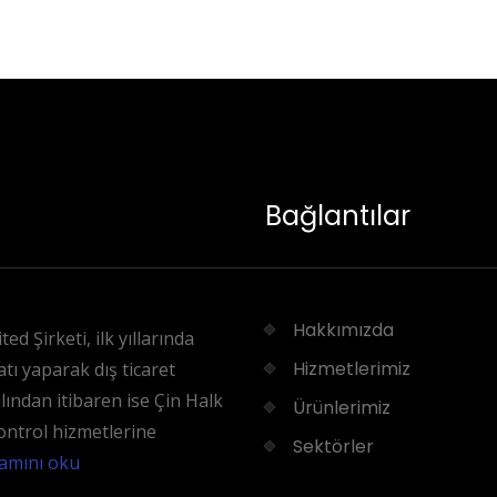
Bağlantılar
Hakkımızda
ed Şirketi, ilk yıllarında
Hizmetlerimiz
tı yaparak dış ticaret
lından itibaren ise Çin Halk
Ürünlerimiz
kontrol hizmetlerine
Sektörler
amını oku