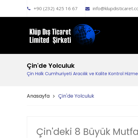
+90 (232) 425 16 67
info@klupdisticaret.
Çin'de Yolculuk
Çin Halk Cumhuriyeti Aracılık ve Kalite Kontrol Hizmet
Anasayfa
Çin'de Yolculuk
Çin'deki 8 Büyük Mutf