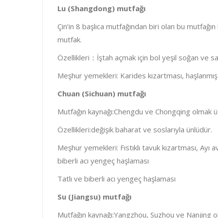
Lu (Shangdong) mutfağı
Çin’in 8 başlıca mutfağından biri olan bu mutfağı
mutfak.
Özellikleri：İştah açmak için bol yeşil soğan ve sar
Meşhur yemekleri: Karides kızartması, haşlanmış 
Chuan (Sichuan) mutfağı
Mutfağın kaynağı:Chengdu ve Chongqing olmak ü
Özellikleri:değişik baharat ve soslarıyla ünlüdür.
Meşhur yemekleri: Fıstıklı tavuk kızartması, Ayı a
biberli acı yengeç haşlaması
Tatlı ve biberli acı yengeç haşlaması
Su (Jiangsu) mutfağı
Mutfağın kaynağı:Yangzhou, Suzhou ve Nanjing o