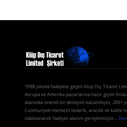
1998 yılında faaliyete geçen Klüp Dış Ticaret Limit
Avrupa ve Amerika pazarlarına hazır giyim ihraca
alanında önemli bir deneyim kazanmıştır. 2001 yı
Cumhuriyeti merkezli tedarik, aracılık ve kalite 
odaklanarak faaliyet alanını genişletmiştir....
Dev