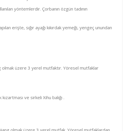
llanılan yöntemlerdir. Çorbanın özgün tadının
lan erişte, sığır ayağı kıkırdak yemeği, yengeç unundan
olmak üzere 3 yerel mutfaktır. Yöresel mutfaklar
kızartması ve sirkeli Xihu balığı .
iang olmak üzere 3 yerel mutfak. Yöresel mutfaklardan